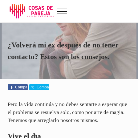
Saltar al contenido principal
Skip to after header navigation
Skip to site footer
Menu
Cosas de Pareja
Problemas de pareja, sexualidad, tests de amor...
¿Volverá mi ex después de no tener
contacto? Estos son los consejos.
Compa
Compa
rte
rte
Pero la vida continúa y no debes sentarte a esperar que
el problema se resuelva solo, como por arte de magia.
Tenemos que arreglarlo nosotros mismos.
Vive el día