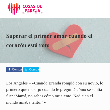
Saltar al contenido principal
Skip to after header navigation
Skip to site footer
Menu
Cosas de Pareja
Problemas de pareja, sexualidad, tests de amor...
Superar el primer amor cuando el
corazón está roto
Compa
Compa
rte
rte
Los Ángeles – «Cuando Brenda rompió con su novio, lo
primero que me dijo cuando le pregunté cómo se sentía
fue: ‘Mamá, no sabes cómo me siento. Nadie en el
mundo amaba tanto. ‘»