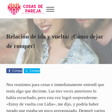
Saltar al contenido principal
Skip to after header navigation
Skip to site footer
Menu
Cosas de Pareja
Problemas de pareja, sexualidad, tests de amor...
Relación de ida y vuelta: ¡Cómo dejar
de romper!
Compa
Compa
rte
rte
Nos reunimos para cenar e inmediatamente entendí que
tenía algo que decirme. Las tres veces anteriores lo
había escuchado, pero esta vez logró sorprenderme.
«Estoy de vuelta con Lidia», me dijo, y podría haber
jurado que estaba un poco avergonzado. Demoró varios