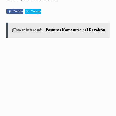
Compa
Compa
rte
rte
¡Esto te interesa!:
Posturas Kamasutra : el Revolcón