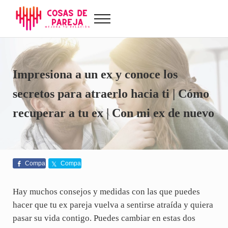
Saltar al contenido principal
Skip to after header navigation
Skip to site footer
Menu
Cosas de Pareja
Problemas de pareja, sexualidad, tests de amor...
Impresiona a un ex y conoce los
secretos para atraerlo hacia ti | Cómo
recuperar a tu ex | Con mi ex de nuevo
Compa
Compa
rte
rte
Hay muchos consejos y medidas con las que puedes
hacer que tu ex pareja vuelva a sentirse atraída y quiera
pasar su vida contigo. Puedes cambiar en estas dos