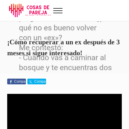
Saltar al contenido principal
Skip to after header navigation
Skip to site footer
Menu
Cosas de Pareja
Problemas de pareja, sexualidad, tests de amor...
¡Cómo recuperar a un ex después de 3
meses si sigue interesado!
Compa
Compa
rte
rte