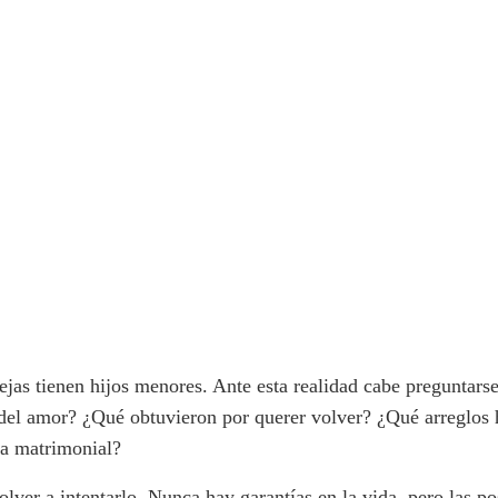
rejas tienen hijos menores. Ante esta realidad cabe preguntar
del amor? ¿Qué obtuvieron por querer volver? ¿Qué arreglos h
da matrimonial?
 volver a intentarlo. Nunca hay garantías en la vida, pero las