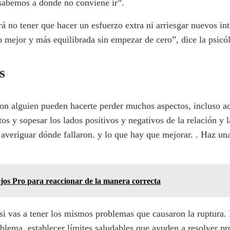
sabemos a dónde no conviene ir”.
á no tener que hacer un esfuerzo extra ni arriesgar nuevos in
 mejor y más equilibrada sin empezar de cero”, dice la psicó
s
con alguien pueden hacerte perder muchos aspectos, incluso aq
 y sopesar los lados positivos y negativos de la relación y la
, averiguar dónde fallaron. y lo que hay que mejorar. . Haz una
jos Pro para reaccionar de la manera correcta
si vas a tener los mismos problemas que causaron la ruptura. P
oblema. establecer límites saludables que ayuden a resolver p