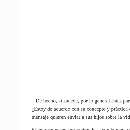
rte
rte
– De hecho, si sucede, por lo general estas pa
¿Estoy de acuerdo con su concepto y práctica 
mensaje quieren enviar a sus hijos sobre la vi
Si las respuestas son racionales, vale la pena