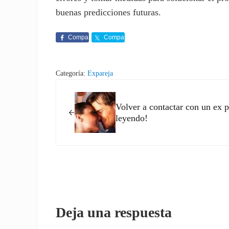
buenas predicciones futuras.
Compa
Compa
rte
rte
Categoría:
Expareja
Entrada anterior:
Volver a contactar con un ex pu
leyendo!
Interacciones con los l
Deja una respuesta