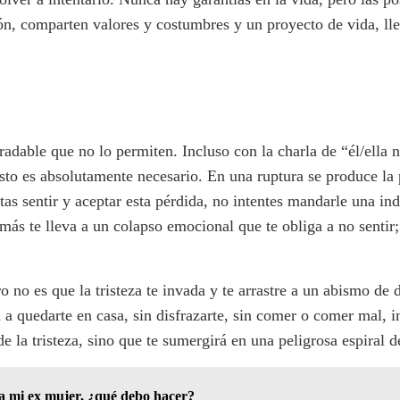
, comparten valores y costumbres y un proyecto de vida, lle
gradable que no lo permiten. Incluso con la charla de “él/ella
sto es absolutamente necesario. En una ruptura se produce la 
s sentir y aceptar esta pérdida, no intentes mandarle una indi
emás te lleva a un colapso emocional que te obliga a no sentir
ero no es que la tristeza te invada y te arrastre a un abismo d
ta a quedarte en casa, sin disfrazarte, sin comer o comer mal, 
e la tristeza, sino que te sumergirá en una peligrosa espiral 
a mi ex mujer, ¿qué debo hacer?