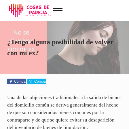
Saltar al contenido principal
Skip to after header navigation
Skip to site footer
Menu
Cosas de Pareja
Problemas de pareja, sexualidad, tests de amor...
¿Tengo alguna posibilidad de volver
con mi ex?
Compa
Compa
rte
rte
Una de las objeciones tradicionales a la salida de bienes
del domicilio común se deriva generalmente del hecho
de que son considerados bienes comunes por la
contraparte y de que se quiere evitar su desaparición
del inventario de bienes de liquidación.