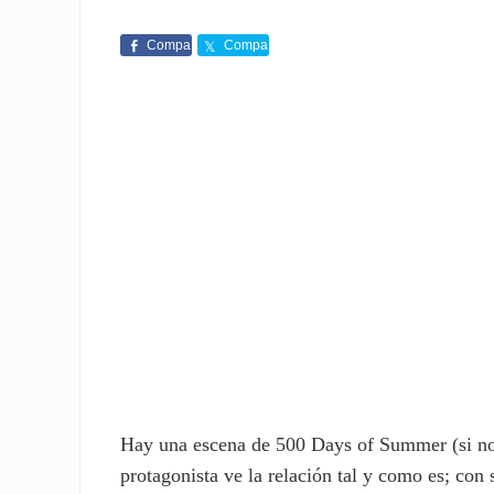
Compa
Compa
rte
rte
Hay una escena de 500 Days of Summer (si no h
protagonista ve la relación tal y como es; co