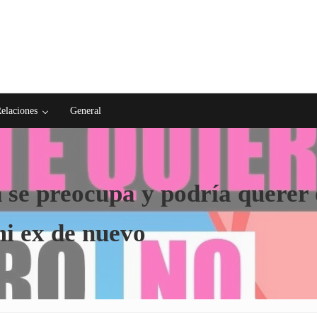
elaciones
General
n se preocupa y podría querer 
mi ex de nuevo