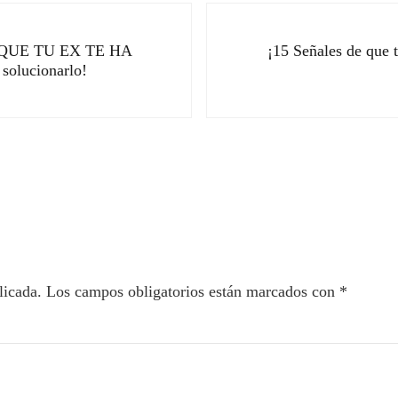
Siguiente entrada:
QUE TU EX TE HA
¡15 Señales de que 
olucionarlo!
ectores
licada.
Los campos obligatorios están marcados con
*