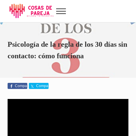
Saltar al contenido principal
Skip to after header navigation
Skip to site footer
Menu
Cosas de Pareja
Problemas de pareja, sexualidad, tests de amor...
Psicología de la regla de los 30 días sin
contacto: cómo funciona
Compa
Compa
rte
rte