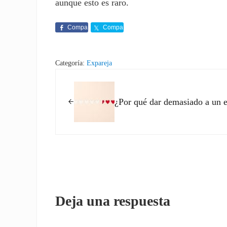
aunque esto es raro.
Compa
Compa
rte
rte
Categoría:
Expareja
Entrada anterior:
¿Por qué dar demasiado a un e
Interacciones con los l
Deja una respuesta