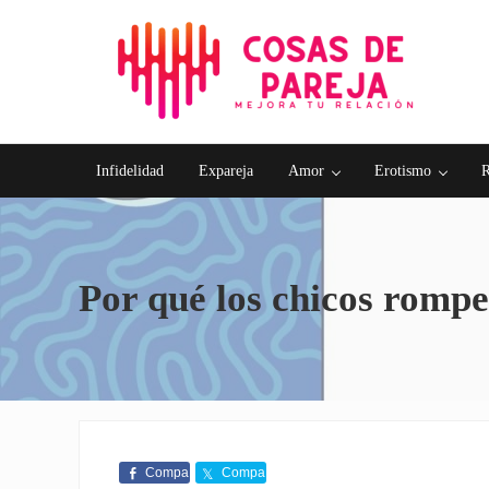
Saltar al contenido principal
Skip to after header navigation
Skip to site footer
Problemas de pareja, sexualidad, tests de amor...
Cosas de Pareja
Infidelidad
Expareja
Amor
Erotismo
R
Por qué los chicos rompe
Compa
Compa