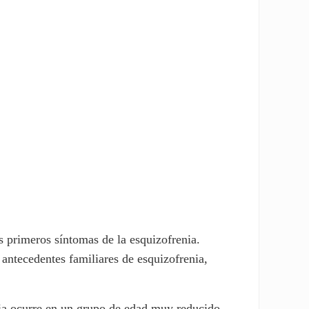
s primeros síntomas de la esquizofrenia.
antecedentes familiares de esquizofrenia,
enia ocurre en un grupo de edad muy reducido.