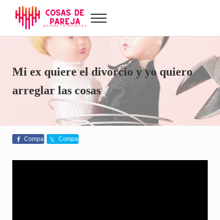
Saltar al contenido principal
Skip to after header navigation
Skip to site footer
Menu
Cosas de Pareja
Problemas de pareja, sexualidad, tests de amor...
Mi ex quiere el divorcio y yo quiero
arreglar las cosas
Compa
Compa
rte
rte