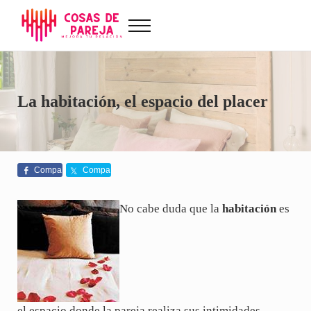
Saltar al contenido principal
Skip to after header navigation
Skip to site footer
Menu
Cosas de Pareja
Problemas de pareja, sexualidad, tests de amor...
La habitación, el espacio del placer
Compa
Compa
rte
rte
No cabe duda que la
habitación
es
el espacio donde la pareja realiza sus intimidades