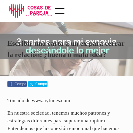
Saltar al contenido principal
Skip to after header navigation
Skip to site footer
Menu
Cosas de Pareja
Problemas de pareja, sexualidad, tests de amor...
Escribir una carta a un ex para cerrar
la relación: ¿buena o mala idea?
Compa
Compa
rte
rte
Tomado de www.nytimes.com
En nuestra sociedad, tenemos muchos patrones y
estrategias diferentes para superar una ruptura.
Entendemos que la conexión emocional que hacemos