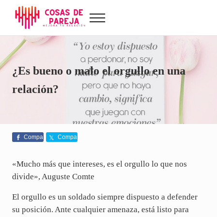
Saltar al contenido principal
Skip to after header navigation
Skip to site footer
Menu
Cosas de Pareja
Problemas de pareja, sexualidad, tests de amor...
¿Es bueno o malo el orgullo en una
relación?
Compa
Compa
rte
rte
«Mucho más que intereses, es el orgullo lo que nos
divide», Auguste Comte
El orgullo es un soldado siempre dispuesto a defender
su posición. Ante cualquier amenaza, está listo para