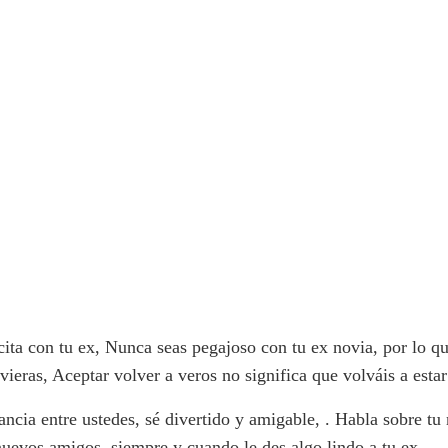
ta con tu ex, Nunca seas pegajoso con tu ex novia, por lo qu
vieras, Aceptar volver a veros no significa que volváis a estar
ncia entre ustedes, sé divertido y amigable, . Habla sobre tu 
uevos amigos, siempre y cuando le des algo lindo a tu ex