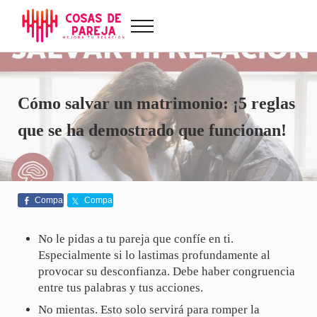
Saltar al contenido principal
Skip to after header navigation
Skip to site footer
Menu
Cosas de Pareja
Problemas de pareja, sexualidad, tests de amor...
Cómo salvar un matrimonio: ¡5 reglas
que se ha demostrado que funcionan!
Compa
Compa
rte
rte
No le pidas a tu pareja que confíe en ti.
Especialmente si lo lastimas profundamente al
provocar su desconfianza. Debe haber congruencia
entre tus palabras y tus acciones.
No mientas. Esto solo servirá para romper la