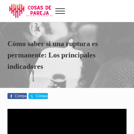
Saltar al contenido principal
Skip to after header navigation
Skip to site footer
Menu
Cosas de Pareja
Problemas de pareja, sexualidad, tests de amor...
Cómo saber si una ruptura es
permanente: Los principales
indicadores
Compa
Compa
rte
rte