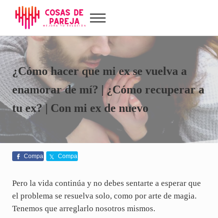
Saltar al contenido principal
Skip to after header navigation
Skip to site footer
Menu
Cosas de Pareja
Problemas de pareja, sexualidad, tests de amor...
¿Cómo hacer que mi ex se vuelva a
enamorar de mí? | ¿Cómo recuperar a
tu ex? | Con mi ex de nuevo
Compa
Compa
rte
rte
Pero la vida continúa y no debes sentarte a esperar que
el problema se resuelva solo, como por arte de magia.
Tenemos que arreglarlo nosotros mismos.