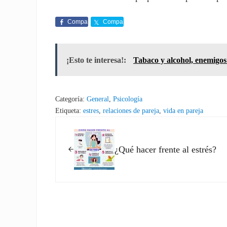
Compa
Compa
rte
rte
¡Esto te interesa!:
Tabaco y alcohol, enemigos 
Categoría:
General
,
Psicología
Etiqueta:
estres
,
relaciones de pareja
,
vida en pareja
Entrada anterior:
¿Qué hacer frente al estrés?
Interacciones con los l