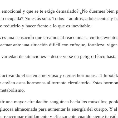
n emocional y que se te exige demasiado? ¿No duermes bien
do ocupada? No estás sola. Todos – adultos, adolescentes y h
reducirlo y hacer frente a lo que es inevitable.
és es una sensación que creamos al reaccionar a ciertos eventos
 actuar ante una situación difícil con enfoque, fortaleza, vigo
variedad de situaciones – desde verse en peligro físico hasta
 activando el sistema nervioso y ciertas hormonas. El hipotál
 envíen estas hormonas al torrente circulatorio. Estas hormon
l metabolismo.
ir una mayor circulación sanguínea hacia los músculos, ponién
a glucosa almacenada para aumentar la energía del cuerpo. Y e
ara reaccionar rápidamente y eficazmente cuando siente tensió