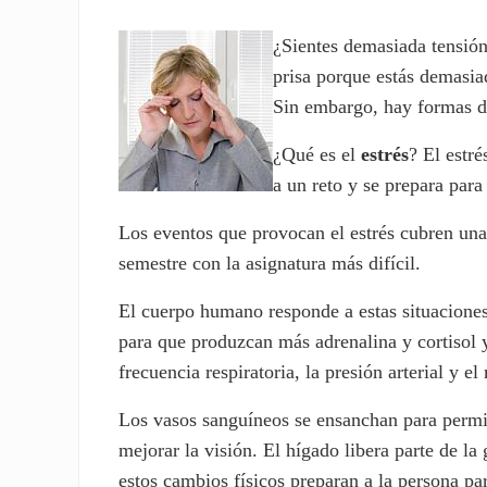
rte
rte
¿Sientes demasiada tensió
prisa porque estás demasia
Sin embargo, hay formas de 
¿Qué es el
estrés
? El estr
a un reto y se prepara para
Los eventos que provocan el estrés cubren una 
semestre con la asignatura más difícil.
El cuerpo humano responde a estas situaciones
para que produzcan más adrenalina y cortisol y
frecuencia respiratoria, la presión arterial y e
Los vasos sanguíneos se ensanchan para permit
mejorar la visión. El hígado libera parte de l
estos cambios físicos preparan a la persona p