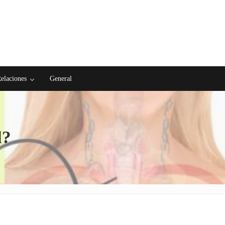
elaciones
General
l?